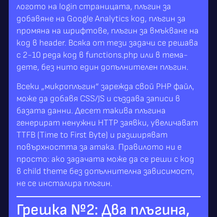
логото на login страницата, плъгин за
добавяне на Google Analytics код, плъгин за
промяна на шрифтове, плъгин за вмъкване на
код в header. Всяка от тези задачи се решава
с 2-10 реда код в functions.php или в тема-
дете, без нито един допълнителен плъгин.
Всеки „микроплъгин“ зарежда свой PHP файл,
може да добавя CSS/JS и създава записи в
базата данни. Десет такива плъгина
генерират ненужни HTTP заявки, увеличават
TTFB (Time to First Byte) и разширяват
повърхността за атака. Правилото ни е
просто: ако задачата може да се реши с код
в child theme без допълнителна зависимост,
не се инсталира плъгин.
Грешка №2: Два плъгина,