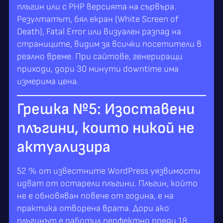
плъгин или с PHP версията на сървъра.
Резултатът, бял екран (White Screen of
Death), Fatal Error или визуален разпад на
страниците, видим за всички посетители в
реално време. При сайтове, генериращи
приходи, дори 30 минути downtime има
измерима цена.
Грешка №5: Изоставени
плъгини, които никой не
актуализира
52 % от известните WordPress уязвимости
идват от остарели плъгини. Плъгин, който
не е обновяван повече от година, е на
практика отворена врата. Дори ако
плъгинът е работил перфектно преди 18