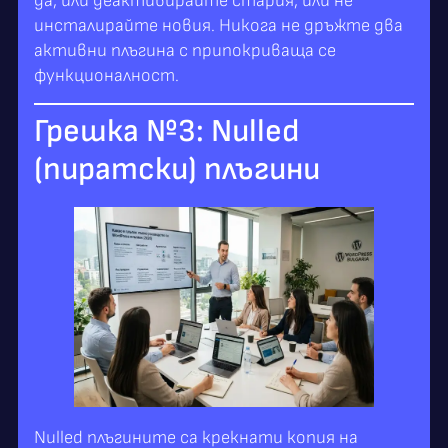
да, или деактивирайте стария, или не
инсталирайте новия. Никога не дръжте два
активни плъгина с припокриваща се
функционалност.
Грешка №3: Nulled
(пиратски) плъгини
Nulled плъгините са крекнати копия на