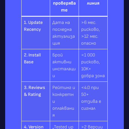
проверява
линия
те
1. Update
Дата на
>6 мес.
Recency
последна
рисково,
актуализа
>12 мес.
ция
опасно
2. Install
Брой
<1 000
Base
активни
рисково,
инсталаци
10K+
и
добра зона
3. Reviews
Рейтинг и
<4.0 при
& Rating
конкретн
50+
и
отзива е
оплаквани
сигнал
я
4. Version
„Tested up
>2 версии