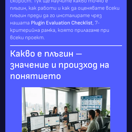
скорост. Тук ще научите какво точно е
плъгин, как работи и как да оценявате всеки
плъгин преди да го инсталирате чрез
нашата
Plugin Evaluation Checklist
, 7-
критерийна рамка, която прилагаме при
всеки проект.
Какво е плъгин –
значение и произход на
понятието