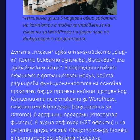
Четирима души в модерен офис работят
на компютри с табла за управление на
плъгини за WordPress; на заден план се
вижда екран с презентация.
Думата „плъгин“ идва от английското „plug-
in“, което буквално означава „включвам“ или
„добавям към нещо“. В софтуерния свят
плъгинът е допълнителен модул, който
разширява функционалността на основна
програма, без да променя нейния изходен код.
Концепцията не е уникална за WordPress,
плъгини има в браузъри (разширения за
Chrome), в графични програми (Photoshop
филтри), в аудио софтуер (VST ефекти) и на
десетки други места. Общото между всички
е принципът: основната програма