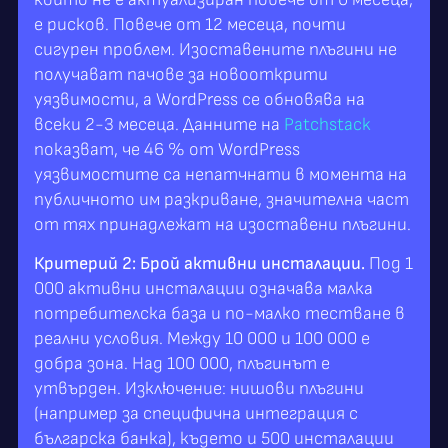
е рисков. Повече от 12 месеца, почти
сигурен проблем. Изоставените плъгини не
получават пачове за новооткрити
уязвимости, а WordPress се обновява на
всеки 2-3 месеца. Данните на
Patchstack
показват, че 46 % от WordPress
уязвимостите са непатчнати в момента на
публичното им разкриване, значителна част
от тях принадлежат на изоставени плъгини.
Критерий 2: Брой активни инсталации.
Под 1
000 активни инсталации означава малка
потребителска база и по-малко тестване в
реални условия. Между 10 000 и 100 000 е
добра зона. Над 100 000, плъгинът е
утвърден. Изключение: нишови плъгини
(например за специфична интеграция с
българска банка), където и 500 инсталации