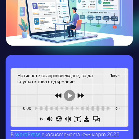
Натиснете възпроизвеждане, за да
Пиеси
:
-
слушате това съдържание
0:00
-:--
1x
В
WordPress
екосистемата към март 2026