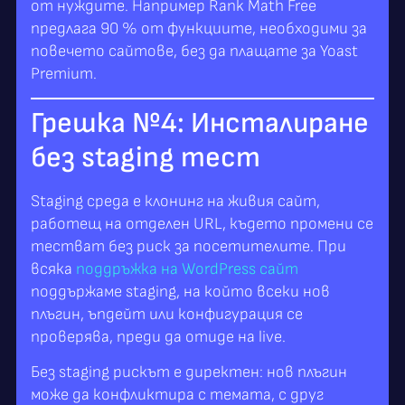
от нуждите. Например Rank Math Free
предлага 90 % от функциите, необходими за
повечето сайтове, без да плащате за Yoast
Premium.
Грешка №4: Инсталиране
без staging тест
Staging среда е клонинг на живия сайт,
работещ на отделен URL, където промени се
тестват без риск за посетителите. При
всяка
поддръжка на WordPress сайт
поддържаме staging, на който всеки нов
плъгин, ъпдейт или конфигурация се
проверява, преди да отиде на live.
Без staging рискът е директен: нов плъгин
може да конфликтира с темата, с друг