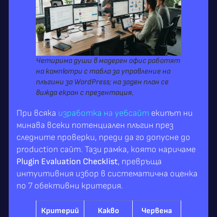
Четирима души в модерен офис работят
на компютри с табла за управление на
плъгини за WordPress; на заден план се
вижда екран с презентация.
При всяка
изработка на уебсайт
екипът ни
минава всеки потенциален плъгин през
следните проверки, преди да го допусне до
production сайт. Тази рамка, която наричаме
Plugin Evaluation Checklist
, превръща
интуитивния избор в систематична оценка
по 7 обективни критерия.
Критерий
Какво
Червена