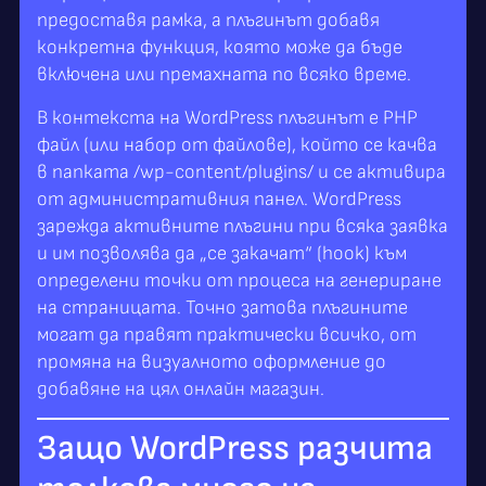
предоставя рамка, а плъгинът добавя
конкретна функция, която може да бъде
включена или премахната по всяко време.
В контекста на WordPress плъгинът е PHP
файл (или набор от файлове), който се качва
в папката /wp-content/plugins/ и се активира
от административния панел. WordPress
зарежда активните плъгини при всяка заявка
и им позволява да „се закачат“ (hook) към
определени точки от процеса на генериране
на страницата. Точно затова плъгините
могат да правят практически всичко, от
промяна на визуалното оформление до
добавяне на цял онлайн магазин.
Защо WordPress разчита