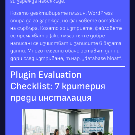
ги зарежда навсякъде.
Когато деактивирате плъгин, WordPress
спира да го зарежда, но файловете остават
на сървъра. Когато го изтриете, файловете
се премахват и (ако плъгинът е добре
написан) се изчистват и записите в базата
данни. Много плъгини обаче оставят данни
дори след изтриване, т.нар. „database bloat“.
Plugin Evaluation
Checklist: 7 критерия
преди инсталация