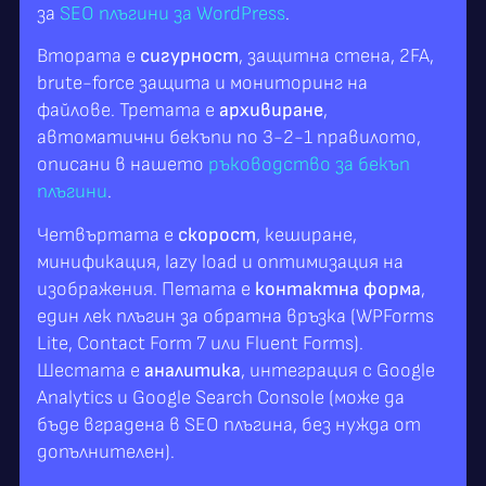
за
SEO плъгини за WordPress
.
Втората е
сигурност
, защитна стена, 2FA,
brute-force защита и мониторинг на
файлове. Третата е
архивиране
,
автоматични бекъпи по 3-2-1 правилото,
описани в нашето
ръководство за бекъп
плъгини
.
Четвъртата е
скорост
, кеширане,
минификация, lazy load и оптимизация на
изображения. Петата е
контактна форма
,
един лек плъгин за обратна връзка (WPForms
Lite, Contact Form 7 или Fluent Forms).
Шестата е
аналитика
, интеграция с Google
Analytics и Google Search Console (може да
бъде вградена в SEO плъгина, без нужда от
допълнителен).