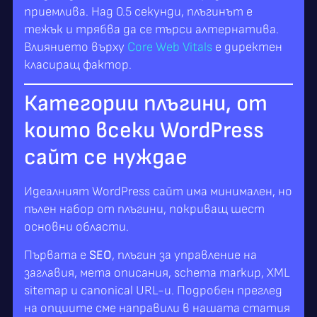
приемлива. Над 0.5 секунди, плъгинът е
тежък и трябва да се търси алтернатива.
Влиянието върху
Core Web Vitals
е директен
класиращ фактор.
Категории плъгини, от
които всеки WordPress
сайт се нуждае
Идеалният WordPress сайт има минимален, но
пълен набор от плъгини, покриващ шест
основни области.
Първата е
SEO
, плъгин за управление на
заглавия, мета описания, schema markup, XML
sitemap и canonical URL-и. Подробен преглед
на опциите сме направили в нашата статия