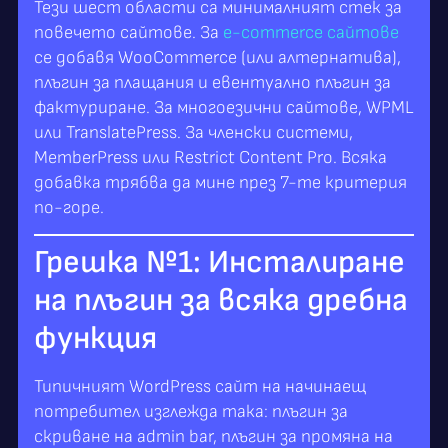
Тези шест области са минималният стек за
повечето сайтове. За
e-commerce сайтове
се добавя WooCommerce (или алтернатива),
плъгин за плащания и евентуално плъгин за
фактуриране. За многоезични сайтове, WPML
или TranslatePress. За членски системи,
MemberPress или Restrict Content Pro. Всяка
добавка трябва да мине през 7-те критерия
по-горе.
Грешка №1: Инсталиране
на плъгин за всяка дребна
функция
Типичният WordPress сайт на начинаещ
потребител изглежда така: плъгин за
скриване на admin bar, плъгин за промяна на