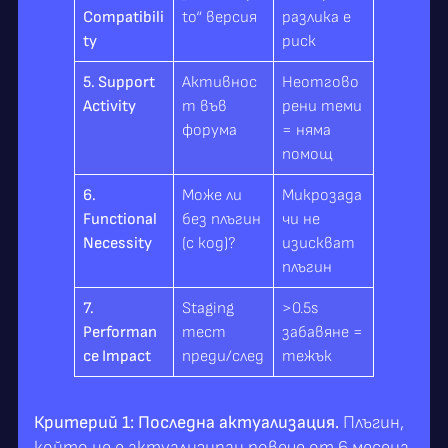
Compatibili
to“ версия
разлика е
ty
риск
5. Support
Активнос
Неотгово
Activity
т във
рени теми
форума
= няма
помощ
6.
Може ли
Микрозада
Functional
без плъгин
чи не
Necessity
(с код)?
изискват
плъгин
7.
Staging
>0.5s
Performan
тест
забавяне =
ce Impact
преди/след
тежък
Критерий 1: Последна актуализация.
Плъгин,
който не е актуализиран повече от 6 месеца,