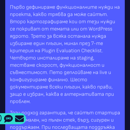
Първо дефинираме функционалните нужди на
проекта, какво трябва да може сайтът.
Второ картографираме кои от тези нужди
се покриват от темата или от WordPress
ядрото. Трето за всяка останала нужда
избираме един плъгин, минал през 7-те
критерия на Plugin Evaluation Checklist.
Четвърто инсталираме на staging,
тестваме скорост, функционалност и
съвместимост. Пето деплойваме на live и
конфигурираме финално. Шесто
документираме всеки плъгин, какво прави,
защо е избран, каква е алтернативата при
проблем.
Този подход гарантира, че сайтът стартира
с минимален, но пълен стек, бърз, сигурен и
поддържаем. При последващата поддръжка