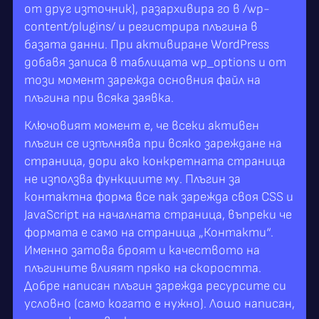
от друг източник), разархивира го в /wp-
content/plugins/ и регистрира плъгина в
базата данни. При активиране WordPress
добавя записа в таблицата wp_options и от
този момент зарежда основния файл на
плъгина при всяка заявка.
Ключовият момент е, че всеки активен
плъгин се изпълнява при всяко зареждане на
страница, дори ако конкретната страница
не използва функциите му. Плъгин за
контактна форма все пак зарежда своя CSS и
JavaScript на началната страница, въпреки че
формата е само на страница „Контакти“.
Именно затова броят и качеството на
плъгините влияят пряко на скоростта.
Добре написан плъгин зарежда ресурсите си
условно (само когато е нужно). Лошо написан,