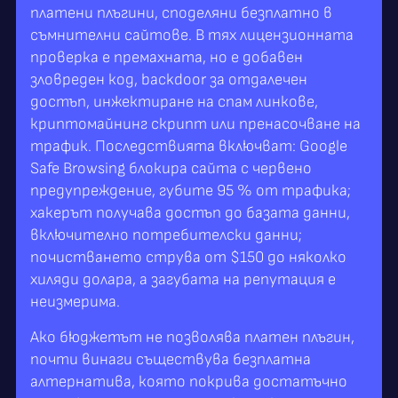
платени плъгини, споделяни безплатно в
съмнителни сайтове. В тях лицензионната
проверка е премахната, но е добавен
зловреден код, backdoor за отдалечен
достъп, инжектиране на спам линкове,
криптомайнинг скрипт или пренасочване на
трафик. Последствията включват: Google
Safe Browsing блокира сайта с червено
предупреждение, губите 95 % от трафика;
хакерът получава достъп до базата данни,
включително потребителски данни;
почистването струва от $150 до няколко
хиляди долара, а загубата на репутация е
неизмерима.
Ако бюджетът не позволява платен плъгин,
почти винаги съществува безплатна
алтернатива, която покрива достатъчно