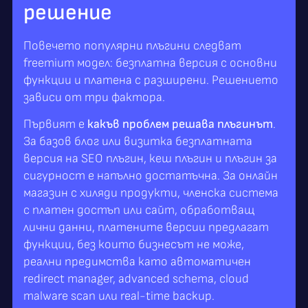
решение
Повечето популярни плъгини следват
freemium модел: безплатна версия с основни
функции и платена с разширени. Решението
зависи от три фактора.
Първият е
какъв проблем решава плъгинът
.
За базов блог или визитка безплатната
версия на SEO плъгин, кеш плъгин и плъгин за
сигурност е напълно достатъчна. За онлайн
магазин с хиляди продукти, членска система
с платен достъп или сайт, обработващ
лични данни, платените версии предлагат
функции, без които бизнесът не може,
реални предимства като автоматичен
redirect manager, advanced schema, cloud
malware scan или real-time backup.