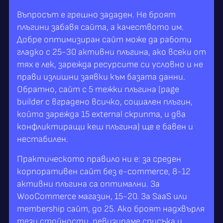
Въпросът е грешно зададен. Не броят
плъгини забавя сайта, а качеството им.
Добре оптимизиран сайт може да работи
гладко с 25-30 активни плъгина, ако всеки от
тях е лек, зарежда ресурсите си условно и не
прави излишни заявки към базата данни.
Обратно, сайт с 5 тежки плъгина (page
builder с вградено всичко, социален плъгин,
който зарежда 15 external скрипта, и два
конфликтиращи кеш плъгина) ще е бавен и
нестабилен.
Практическото правило ни е: за среден
корпоративен сайт без e-commerce, 8-12
активни плъгина са оптимални. За
WooCommerce магазин, 15-20. За SaaS или
membership сайт, до 25. Ако броят надхвърля
тези стойности, ревизираме списъка и