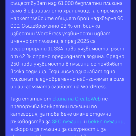
съществуват над 61 000 безплатни плъгина
само в официалното хранилище, а с премиум
маркетплейсите общият брой надхвърля 90
000. Същевременно 93 % от всички
известни WordPress уязвимости идват
именно от плъгини, а през 2025 са
регистрирани 11 334 нови уязвимости, ръст
от 42 % спрямо предходната година. Средно
250 нови уязвимости в плъгини се появяват
всяка седмица. Тези числа означават едно:
плъгинът е едновременно най-голямата сила
и най-голямата слабост на WordPress.
Тази статия от
екипа на CreateWeb
не
препоръчва конкретни плъгини по
категория, за това вече имаме отделни
ръководства за
SEO плъгини
и
бекъп плъгини
,
а скоро и за плъгини за сигурност и за