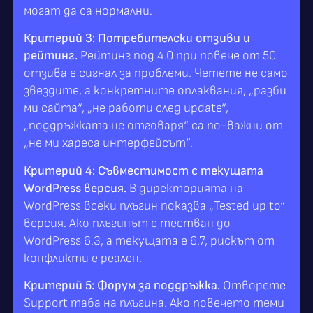
могат да са нормални.
Критерий 3: Потребителски отзиви и
рейтинг.
Рейтинг под 4.0 при повече от 50
отзива е сигнал за проблеми. Четете не само
звездите, а конкретните оплаквания, „разби
ми сайта“, „не работи след update“,
„поддръжката не отговаря“ са по-важни от
„не ми хареса интерфейсът“.
Критерий 4: Съвместимост с текущата
WordPress версия.
В директорията на
WordPress всеки плъгин показва „Tested up to“
версия. Ако плъгинът е тестван до
WordPress 6.3, а текущата е 6.7, рискът от
конфликти е реален.
Критерий 5: Форум за поддръжка.
Отворете
Support таба на плъгина. Ако повечето теми