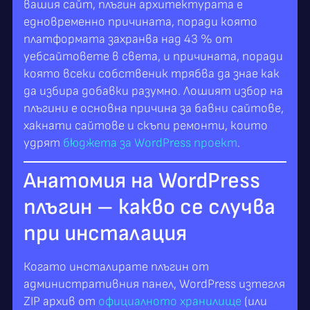
вашия сайт, плъгин архитектурата е
едновременно причината, поради която
платформата захранва над 43 % от
уебсайтовете в света, и причината, поради
която всеки собственик трябва да знае как
да избира добавки разумно. Лошият избор на
плъгини е основна причина за бавни сайтове,
хакнати сайтове и скъпи ремонти, които
удрят
бюджета за WordPress проект
.
Анатомия на WordPress
плъгин – какво се случва
при инсталация
Когато инсталирате плъгин от
административния панел, WordPress изтегля
ZIP архив от
официалното хранилище
(или