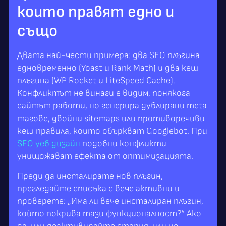
които правят едно и
също
Двата най-чести примера: два SEO плъгина
едновременно (Yoast и Rank Math) и два кеш
плъгина (WP Rocket и LiteSpeed Cache).
Конфликтът не винаги е видим, понякога
сайтът работи, но генерира дублирани meta
тагове, двойни sitemaps или противоречиви
кеш правила, които объркват Googlebot. При
SEO уеб дизайн
подобни конфликти
унищожават ефекта от оптимизацията.
Преди да инсталирате нов плъгин,
прегледайте списъка с вече активни и
проверете: „Има ли вече инсталиран плъгин,
който покрива тази функционалност?“ Ако