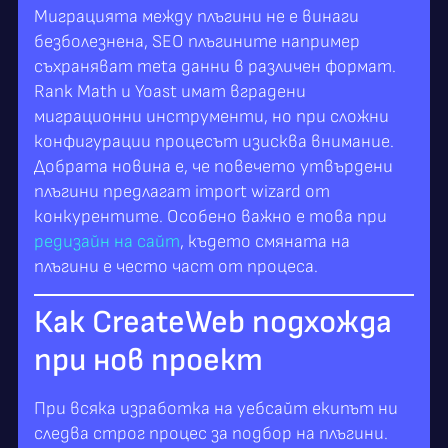
Миграцията между плъгини не е винаги
безболезнена, SEO плъгините например
съхраняват meta данни в различен формат.
Rank Math и Yoast имат вградени
миграционни инструменти, но при сложни
конфигурации процесът изисква внимание.
Добрата новина е, че повечето утвърдени
плъгини предлагат import wizard от
конкурентите. Особено важно е това при
редизайн на сайт
, където смяната на
плъгини е често част от процеса.
Как CreateWeb подхожда
при нов проект
При всяка изработка на уебсайт екипът ни
следва строг процес за подбор на плъгини.