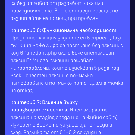
са без отговор от разработчика или
последният отговор е отпреди месеци, не
разчитайте на помощ при проблем.
Критерий 6: Функционална необходимост.
Преди инсталация задайте си въпроса: „Тази
функция може ли да се постигне без плъгин, с
код в functions.php или с вече инсталиран
плъгин?“ Много плъгини решават
микропроблеми, които изискват 5 реда код.
Всеки спестен плъгин е по-малко
натоварване и по-малко потенциална точка
на отказ.
Критерий 7: Влияние върху
производителността.
Инсталирайте
плъгина на staging среда (не на живия сайт).
Измерете времето за зареждане преди и
след. Разликата от 0.1-0.2 секунди е