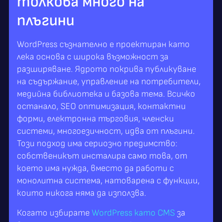
толкова много на
плъгини
WordPress съзнателно е проектиран като
лека основа с широка възможност за
разширяване. Ядрото покрива публикуване
на съдържание, управление на потребители,
медийна библиотека и базова тема. Всичко
останало, SEO оптимизация, контактни
форми, електронна търговия, членски
системи, многоезичност, идва от плъгини.
Този подход има сериозно предимство:
собственикът инсталира само това, от
което има нужда, вместо да работи с
монолитна система, натоварена с функции,
които никога няма да използва.
Когато избирате
WordPress като CMS
за