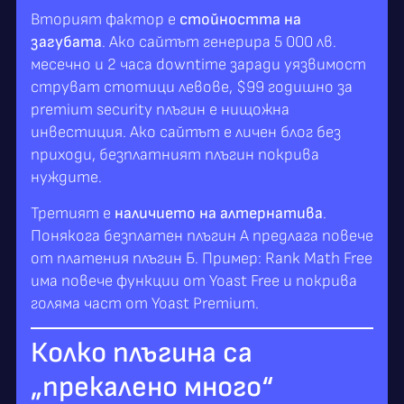
Вторият фактор е
стойността на
загубата
. Ако сайтът генерира 5 000 лв.
месечно и 2 часа downtime заради уязвимост
струват стотици левове, $99 годишно за
premium security плъгин е нищожна
инвестиция. Ако сайтът е личен блог без
приходи, безплатният плъгин покрива
нуждите.
Третият е
наличието на алтернатива
.
Понякога безплатен плъгин А предлага повече
от платения плъгин Б. Пример: Rank Math Free
има повече функции от Yoast Free и покрива
голяма част от Yoast Premium.
Колко плъгина са
„прекалено много“