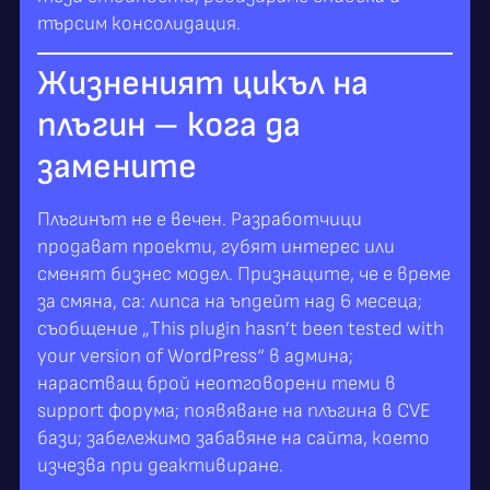
търсим консолидация.
Жизненият цикъл на
плъгин – кога да
замените
Плъгинът не е вечен. Разработчици
продават проекти, губят интерес или
сменят бизнес модел. Признаците, че е време
за смяна, са: липса на ъпдейт над 6 месеца;
съобщение „This plugin hasn’t been tested with
your version of WordPress“ в админа;
нарастващ брой неотговорени теми в
support форума; появяване на плъгина в CVE
бази; забележимо забавяне на сайта, което
изчезва при деактивиране.