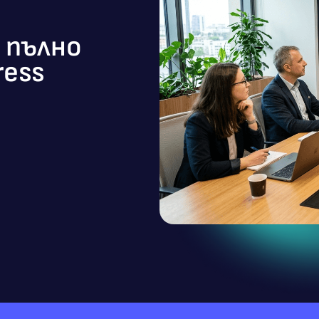
 пълно
ress