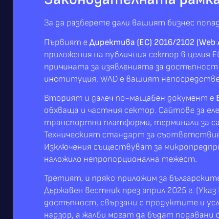
За да разберете дали вашият бизнес попа
Първият е
Директива (ЕС) 2016/2102 (Web Ac
приложения на публичния сектор в целия Е
причината за изявленията за достъпност 
институция, WAD е вашият непосредстве
Вторият и далеч по-мащабен документ е
обхваща и частния сектор. Сайтове за ел
транспортни платформи, терминали за сам
Техническият стандарт за съответствие е
Изключения съществуват за микропредприя
наложило непропорционална тежест.
Третият, и пряко приложим за българскит
Държавен вестник през април 2025 г. (Ука
достъпност, свързани с продуктите и усл
надзор, а жалби могат да бъдат подавани