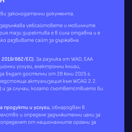
ови законодателни документа.
Тя задължава уебсайтовете и мобилните
рия тази директива е в сила отдавна и е
Ако развивате сайт за държавна
 2019/882/ЕС)
. За разлика от WAD, EAA
ионни услуги, електронни книги,
а бъдат достъпни от 28 юни 2025 г.
предстояща актуализация към WCAG 2.2.
) и за случаи, когато съответствието би
а продукти и услуги
, обнародван в
телство и определя задължителни цели за
е определят от националните органи за