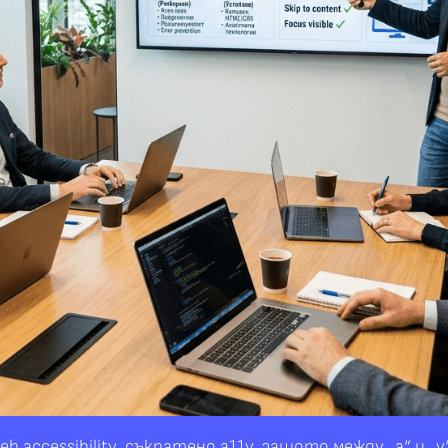
 accessibility, съкратено a11y, защото между „a“ и „y