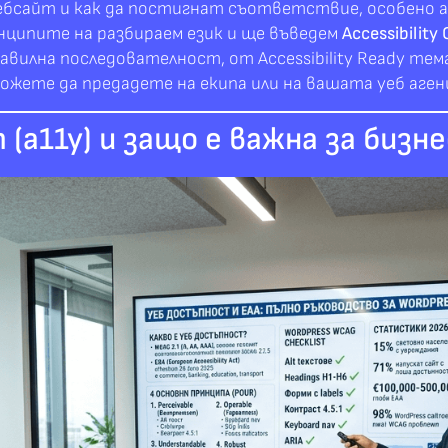
уебсайт и как да постигнат съответствие, особено 
инципите на разбираем език и ще въведем
Accessibility
вилна последователност, от Accessibility Ready тем
ожете да предадете на екипа или на вашата уеб аген
(a11y) и защо е важна за бизн