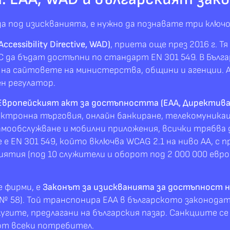
да под изискванията, е нужно да познавате три ключ
cessibility Directive, WAD)
, приета още през 2016 г. 
С да бъдат достъпни по стандарт EN 301 549. В Бълга
на сайтовете на министерства, общини и агенции. 
н регулатор.
Европейският акт за достъпността (EAA, Директива
ектронна търговия, онлайн банкиране, телекомуникац
ообслужване и мобилни приложения, всички трябва д
 EN 301 549, който включва WCAG 2.1 на ниво AA, с 
тия (под 10 служители и оборот под 2 000 000 евро
е фирми, е
Законът за изискванията за достъпност н
з № 58). Той транспонира EAA в българското законода
угите, предлагани на българския пазар. Санкциите с
 от всеки потребител.