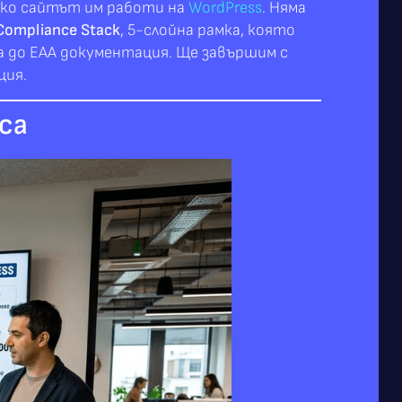
ако сайтът им работи на
WordPress
. Няма
 Compliance Stack
, 5-слойна рамка, която
а до EAA документация. Ще завършим с
ция.
еса