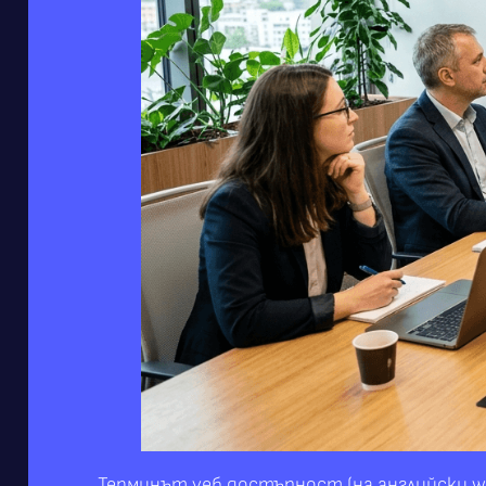
Терминът уеб достъпност (на английски web