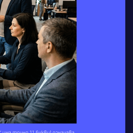
“ има точно 11 букви) означава