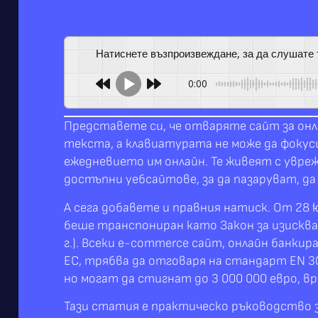
Натиснете възпроизвеждане, за да слушате
0:00
Представете си, че отваряте сайт за онл
текста, а клавиатурата не може да фокуси
ежедневието им онлайн. Те живеят с увре
достъпни уебсайтове, за да пазаруват, да
А сега добавете и правния натиск. От 28 
беше транспониран като Закон за изисква
г.). Всеки e-commerce сайт, онлайн банк
ЕС, трябва да отговаря на стандарт EN 3
но могат да стигнат до 3 000 000 евро, в
Тази статия е практическо ръководство з