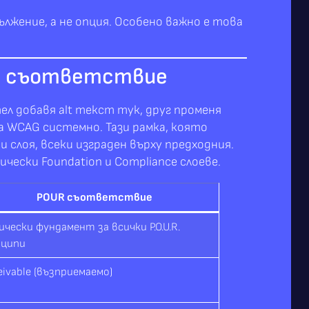
лжение, а не опция. Особено важно е това
чно съответствие
 добавя alt текст тук, друг променя
а WCAG системно. Тази рамка, която
 слоя, всеки изграден върху предходния.
ически Foundation и Compliance слоеве.
POUR съответствие
ически фундамент за всички P.O.U.R.
нципи
eivable (възприемаемо)