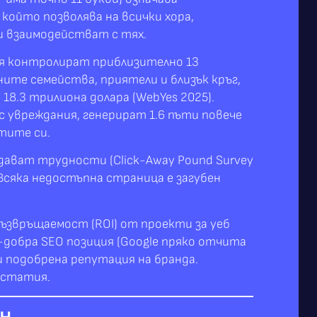
който позволява на всички хора,
и взаимодействат с тях.
ия контролират приблизително 13
хните семейства, приятели и близък кръг,
18.3 трилиона долара (WebYes 2025).
 с увреждания, генерират 1.6 пъти повече
нтите си.
ават трудности (Click-Away Pound Survey
 Всяка недостъпна страница е загубен
възвръщаемост (ROI) от проекти за уеб
-добра SEO позиция (Google пряко отчита
 и подобрена репутация на бранда.
 статия.
н