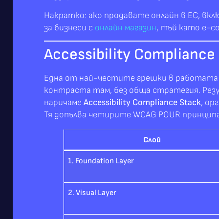
Накратко: ако продавате онлайн в ЕС, вкл
за бизнеси с
онлайн магазин
, тъй като e-c
Accessibility Complian
Една от най-честите грешки в работата 
контраста там, без обща стратегия. Резу
наричаме
Accessibility Compliance Stack
, ор
Тя допълва четирите WCAG POUR принципа (P
Слой
1. Foundation Layer
2. Visual Layer