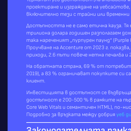
проектиране и изграждане на уебсайтове, 
включително тези с трайни или временни 
Достъпността не е само етична кауза. Тя
трилиона долара годишен разполагаем доход
така нареченият „пурпурен паунд“ (Purple
Проучване на Accenture от 2023 г. показв
приходи, 2.6 пъти повече нетна печалба и
На обратната страна, 69 % от потребите
2019), а 83 % ограничават покупките си с
клиент.
Инвестицията в достъпност се възвръща б
достъпност е 200-500 % в рамките на пър
Core Web Vitals и семантичен HTML), по-ни
Подробно за връзката между добрия
уеб д
Законодателната рамка: