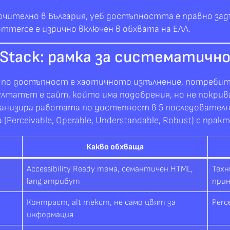
ючително в България, уеб достъпността е правно задъ
ommerce е изрично включен в обхвата на EAA.
ce Stack: рамка за системати
по достъпност е хаотичното изпълнение, потребител
лтатът е сайт, който има подобрения, но не покрив
ганизира работата по достъпност в 5 последователни
erceivable, Operable, Understandable, Robust) с практ
Какво обхваща
Accessibility Ready тема, семантичен HTML,
Техн
lang атрибут
при
Контраст, alt текст, не само цвят за
Perc
информация