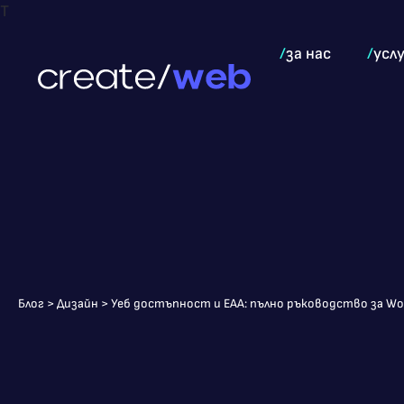
T
/
за нас
/
усл
Блог
>
Дизайн
>
Уеб достъпност и EAA: пълно ръководство за Wor