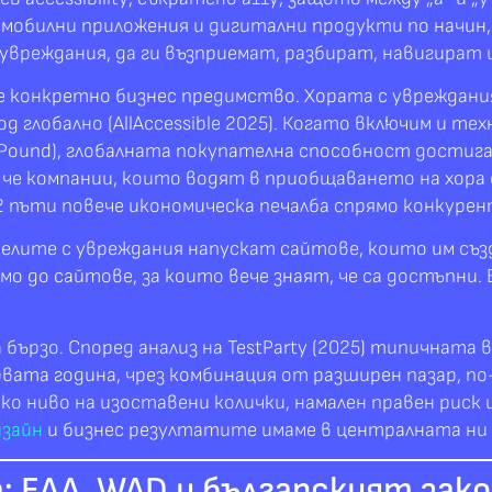
мобилни приложения и дигитални продукти по начин, 
увреждания, да ги възприемат, разбират, навигират 
 е конкретно бизнес предимство. Хората с увреждан
 глобално (AllAccessible 2025). Когато включим и те
 Pound), глобалната покупателна способност достига 
а, че компании, които водят в приобщаването на хора
 2 пъти повече икономическа печалба спрямо конкуре
лите с увреждания напускат сайтове, които им създ
амо до сайтове, за които вече знаят, че са достъпни.
ързо. Според анализ на TestParty (2025) типичната 
вата година, чрез комбинация от разширен пазар, по
ско ниво на изоставени колички, намален правен риск
изайн
и бизнес резултатите имаме в централната ни
 EAA, WAD и българският зако