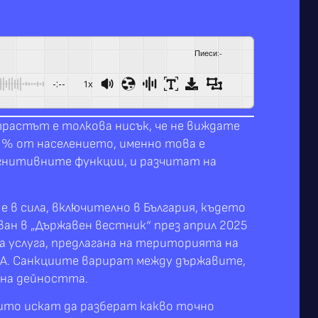
Пиеси
:
-
-:--
1x
трастът е толкова нисък, че не виждате
6 % от населението, именно това е
огнитивните функции, и разчитат на
е в сила, включително в България, където
ан в „Държавен вестник“ през април 2025
а услуга, предлагана на територията на
 AA. Санкциите варират между държавите,
 на дейността.
ито искат да разберат какво точно