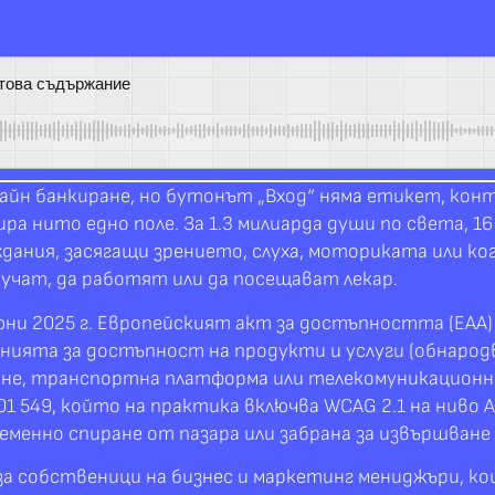
 това съдържание
айн банкиране, но бутонът „Вход“ няма етикет, кон
ра нито едно поле. За 1.3 милиарда души по света, 1
ждания, засягащи зрението, слуха, моториката или к
 учат, да работят или да посещават лекар.
юни 2025 г. Европейският акт за достъпността (EAA) 
нията за достъпност на продукти и услуги (обнародв
иране, транспортна платформа или телекомуникационн
01 549, който на практика включва WCAG 2.1 на ниво
ременно спиране от пазара или забрана за извършване
а собственици на бизнес и маркетинг мениджъри, ко