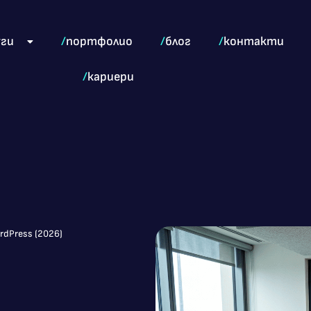
уги
/
портфолио
/
блог
/
контакти
/
кариери
dPress (2026)