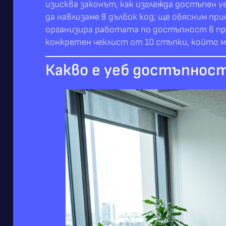
изисква законът, как изглежда достъпен 
да навлизаме в дълбок код; ще обясним пр
организира работата по достъпност в пра
конкретен чеклист от 10 стъпки, който м
Какво е уеб достъпност 