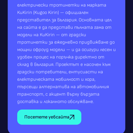
електрически тротинетки на марката
KuKirin (Kugoo Kirin) — официален
представител за България. Основната цел
на сайта е да представи пълната гама от
модели на KuKirin — от градски
тротинетки за ежедневно придвижване до
мощни офроуд модели — и да осигури лесен и
удобен процес на поръчка директно от
склад в България. Проектът е насочен към
градски потребители, ентусиасти на
електрическата мобилност и хора,
търсещи алтернатива на автомобилния
транспорт, с акцент върху бързата
доставка и локалното обслужване.
Посетете уебсайта